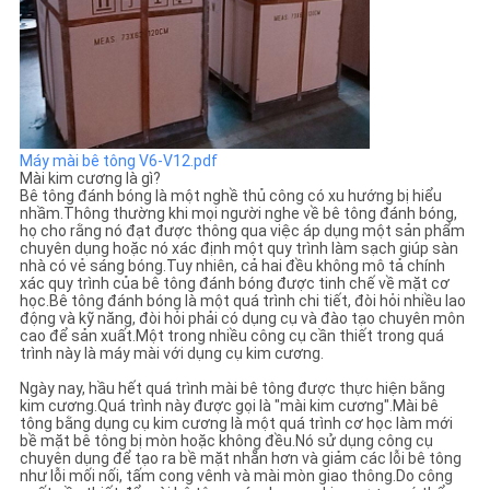
Máy mài bê tông V6-V12.pdf
Mài kim cương là gì?
Bê tông đánh bóng là một nghề thủ công có xu hướng bị hiểu
nhầm.Thông thường khi mọi người nghe về bê tông đánh bóng,
họ cho rằng nó đạt được thông qua việc áp dụng một sản phẩm
chuyên dụng hoặc nó xác định một quy trình làm sạch giúp sàn
nhà có vẻ sáng bóng.Tuy nhiên, cả hai đều không mô tả chính
xác quy trình của bê tông đánh bóng được tinh chế về mặt cơ
học.Bê tông đánh bóng là một quá trình chi tiết, đòi hỏi nhiều lao
động và kỹ năng, đòi hỏi phải có dụng cụ và đào tạo chuyên môn
cao để sản xuất.Một trong nhiều công cụ cần thiết trong quá
trình này là máy mài với dụng cụ kim cương.
Ngày nay, hầu hết quá trình mài bê tông được thực hiện bằng
kim cương.Quá trình này được gọi là "mài kim cương".Mài bê
tông bằng dụng cụ kim cương là một quá trình cơ học làm mới
bề mặt bê tông bị mòn hoặc không đều.Nó sử dụng công cụ
chuyên dụng để tạo ra bề mặt nhẵn hơn và giảm các lỗi bê tông
như lỗi mối nối, tấm cong vênh và mài mòn giao thông.Do công