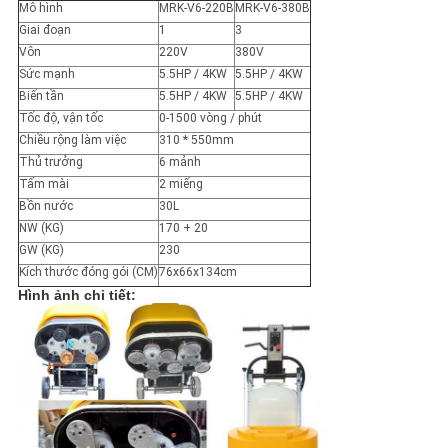
Mô hình
MRK-V6-220B
MRK-V6-380B
Giai đoạn
1
3
Vôn
220V
380V
Sức mạnh
5.5HP / 4KW
5.5HP / 4KW
Biến tần
5.5HP / 4KW
5.5HP / 4KW
Tốc độ, vận tốc
0-1500 vòng / phút
Chiều rộng làm việc
310 * 550mm
Thủ trưởng
6 mảnh
Tấm mài
2 miếng
Bồn nước
30L
NW (KG)
170 + 20
GW (KG)
230
Kích thước đóng gói (CM)
76x66x134cm
Hình ảnh chi tiết: