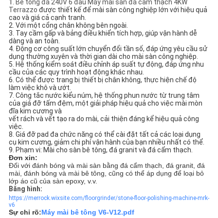
1. 
Bê tông đá 240V 6 đầu Máy mài sàn đá cẩm thạch 4KW
Terrazzo
 được thiết kế để mài sàn công nghiệp lớn với hiệu quả 
cao và giá cả cạnh tranh.
2. Với một cổng chân không bên ngoài.
3. Tay cầm gấp và bảng điều khiển tích hợp, giúp vận hành dễ 
dàng và an toàn.
4. Động cơ công suất lớn chuyển đổi tần số, đáp ứng yêu cầu sử 
dụng thường xuyên và thời gian dài cho mài sàn công nghiệp.
5. Hệ thống kiểm soát điều chỉnh áp suất tự động, đáp ứng nhu 
cầu của các quy trình hoạt động khác nhau.
6. Có thể được trang bị thiết bị chân không, thực hiện chế độ 
làm việc khô và ướt.
7. Công tắc nước kiểu núm, hệ thống phun nước từ trung tâm 
của giá đỡ tấm đệm, một giải pháp hiệu quả cho việc mài mòn 
đĩa kim cương và
vết rách và vết tạo ra do mài, cải thiện đáng kể hiệu quả công 
việc.
8. Giá đỡ pad đa chức năng có thể cài đặt tất cả các loại dụng 
cụ kim cương, giảm chi phí vận hành của bạn nhiều nhất có thể.
9. Phạm vi: Mài cho sàn bê tông, đá granit và đá cẩm thạch.
Đơn xin:
Đối với đánh bóng và mài sàn bằng đá cẩm thạch, đá granit, đá
mài, đánh bóng và mài bê tông, cũng có thể áp dụng để loại bỏ
lớp áo cũ của sàn epoxy, v.v.
Băng hình:
https://merrock.wixsite.com/floorgrinder/stone-floor-polishing-machine-mrk-
v6
Sự chỉ rõ:
Máy mài bê tông V6-V12.pdf