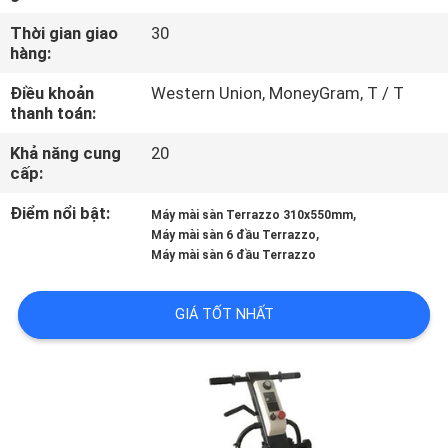
THAM
Thời gian giao
30
QUAN
hàng:
NHÀ
Điều khoản
Western Union, MoneyGram, T / T
thanh toán:
MÁY
Khả năng cung
20
cấp:
KIỂM
SOÁT
Điểm nổi bật:
,
Máy mài sàn Terrazzo 310x550mm
,
Máy mài sàn 6 đầu Terrazzo
CHẤT
Máy mài sàn 6 đầu Terrazzo
LƯỢNG
GIÁ TỐT NHẤT
LIÊN
HỆ
CHÚNG