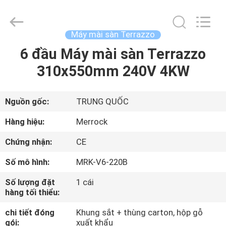
-
2026
Dongguan
Merrock
Industry
Máy mài sàn Terrazzo
Co.,Ltd.
All
6 đầu Máy mài sàn Terrazzo
TRANG
Rights
Reserved.
310x550mm 240V 4KW
CHỦ
CÁC
Nguồn gốc:
TRUNG QUỐC
SẢN
Hàng hiệu:
Merrock
PHẨM
Chứng nhận:
CE
Số mô hình:
MRK-V6-220B
VỀ
Số lượng đặt
1 cái
CHÚNG
hàng tối thiểu:
TÔI
chi tiết đóng
Khung sắt + thùng carton, hộp gỗ
gói:
xuất khẩu