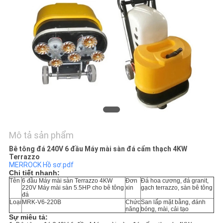
TÔI
TIN
TỨC
SƠ
ĐỒ
TRANG
WEB
Mô tả sản phẩm
Bê tông đá 240V 6 đầu Máy mài sàn đá cẩm thạch 4KW
Terrazzo
PRIVACY
MERROCK Hồ sơ.pdf
Chi tiết nhanh:
POLICY
Tên
6 đầu Máy mài sàn Terrazzo 4KW
Đơn
Đá hoa cương, đá granit,
220V Máy mài sàn 5.5HP cho bê tông
xin
gạch terrazzo, sàn bê tông
đá
Loại
MRK-V6-220B
Chức
San lấp mặt bằng, đánh
năng
bóng, mài, cải tạo
Sự miêu tả: