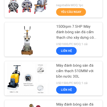
TÔI
tinh
negotiable MOQ:1pc
YÊU CẦU NGAY
TIN
46
TỨC
Máy đánh bóng sàn
1500rpm 7.5HP Máy
đánh bóng sàn đá cẩm
Granite
thạch cho xây dựng công
SƠ
nghiệp
USD1000/PC MOQ:1 cái
ĐỒ
LIÊN HỆ
TRANG
WEB
Máy đánh bóng sàn đá
38
cẩm thạch 510MM với
bồn nước 30L
PRIVACY
Máy nghiền đá
USD1500/PC MOQ:1 cái
POLICY
LIÊN HỆ
Máy đánh bóng sàn đá