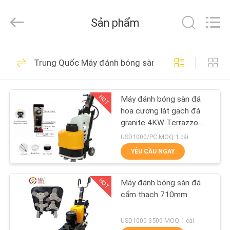
-
2025
Dongguan
Sản phẩm
Merrock
Industry
Co.,Ltd.
All
TRANG
Rights
260
Reserved.
Trung Quốc Máy đánh bóng sàn Marble
CHỦ
Máy đánh bóng sàn
đá
HOT
Máy đánh bóng sàn đá
CÁC
hoa cương lát gạch đá
SẢN
granite 4KW Terrazzo
một pha
PHẨM
USD1000/PC MOQ:1 cái
YÊU CẦU NGAY
271
VỀ
Máy mài sàn bê
HOT
Máy đánh bóng sàn đá
CHÚNG
cẩm thạch 710mm
tông
TÔI
USD1000-3500 MOQ:1 cái