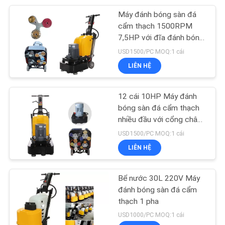
Máy đánh bóng sàn đá
52
cẩm thạch 1500RPM
7,5HP với đĩa đánh bóng
Đĩa mài kim cương
kim cương
USD1500/PC MOQ:1 cái
LIÊN HỆ
12 cái 10HP Máy đánh
bóng sàn đá cẩm thạch
nhiều đầu với cổng chân
89
không
USD1500/PC MOQ:1 cái
Miếng đánh bóng
LIÊN HỆ
kim cương
Bể nước 30L 220V Máy
đánh bóng sàn đá cẩm
thạch 1 pha
USD1000/PC MOQ:1 cái