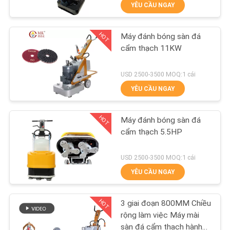
YÊU CẦU NGAY
THAM
QUAN
HOT
Máy đánh bóng sàn đá
NHÀ
88
cẩm thạch 11KW
MÁY
Máy mài sàn
USD 2500-3500 MOQ:1 cái
Terrazzo
YÊU CẦU NGAY
KIỂM
SOÁT
HOT
Máy đánh bóng sàn đá
CHẤT
cẩm thạch 5.5HP
LƯỢNG
84
USD 2500-3500 MOQ:1 cái
Máy đánh bóng sàn
YÊU CẦU NGAY
LIÊN
Marble
HỆ
HOT
3 giai đoạn 800MM Chiều
CHÚNG
rộng làm việc Máy mài
sàn đá cẩm thạch hành