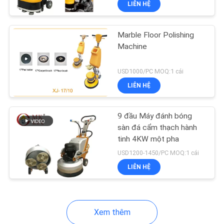
LIÊN HỆ
40
Diamond Resin
Marble Floor Polishing
Pads
Machine
USD1000/PC MOQ:1 cái
LIÊN HỆ
26
9 đầu Máy đánh bóng
sàn đá cẩm thạch hành
tinh 4KW một pha
Máy làm sạch sàn
USD1200-1450/PC MOQ:1 cái
LIÊN HỆ
Xem thêm
39