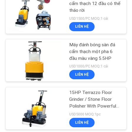
cẩm thạch 12 đầu có thể
tháo rời
26
USD1500/PC MOQ:1 cái
Máy đánh bóng sàn
LIÊN HỆ
bằng tay
Máy đánh bóng sàn đá
cẩm thạch một pha 6
đầu màu vàng 5.5HP
USD1000/PC MOQ:1 cái
LIÊN HỆ
23
15HP Terrazzo Floor
Chất xử lý bê tông
Grinder / Stone Floor
Polisher With Powerful
Motor
USD5000 MOQ:1pc
LIÊN HỆ