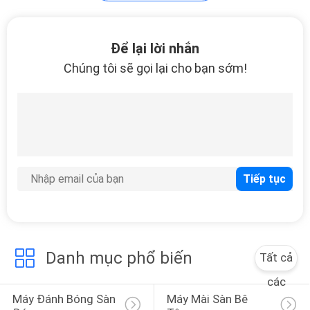
Máy đánh bóng sàn
Để lại lời nhắn
Chúng tôi sẽ gọi lại cho bạn sớm!
22
Bột đánh bóng đá
cẩm thạch
Danh mục phổ biến
Tất cả
các
20
Máy Đánh Bóng Sàn 
Máy Mài Sàn Bê 