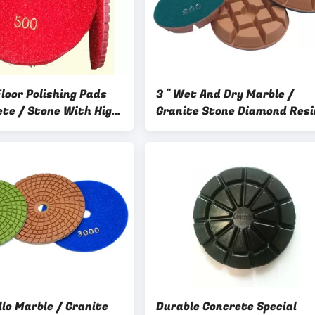
loor Polishing Pads
3 " Wet And Dry Marble /
ete / Stone With High
Granite Stone Diamond Resi
Pads Hard
llo Marble / Granite
Durable Concrete Special