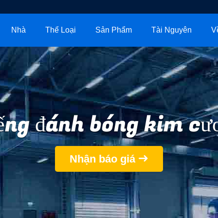
Nhà
Thể Loại
Sản Phẩm
Tài Nguyên
V
ếng đánh bóng kim cư
Nhận báo giá