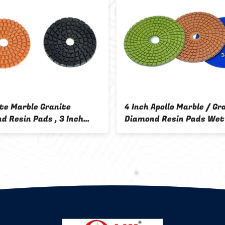
Concrete Special
Đánh bóng kim cương cho đ
Resin Pads / Discs
thạch đá granite đánh bóng
on
nét