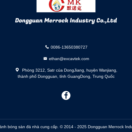
Dongguan Merrock Industry Co.,Ltd
0086-13650380727
ethan@excavtek.com
Phòng 3212, Satr của DongJiang, huyện Wanjiang,
thành phố Dongguan, tỉnh GuangDong, Trung Quốc
描
述
ánh bóng sàn đá nhà cung cấp. © 2014 - 2025 Dongguan Merrock Indust