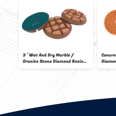
4 Inch Apollo Marble / Granite
Durable 
Diamond Resin Pads Wet And
Diamond 
Dry Type
Promoti