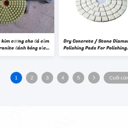
 kim cương cho đá cẩm
Dry Concrete / Stone Diamo
ranite đánh bóng sắc
Polishing Pads For Polishing
High Gloss
1
2
3
4
5
Cuối cù