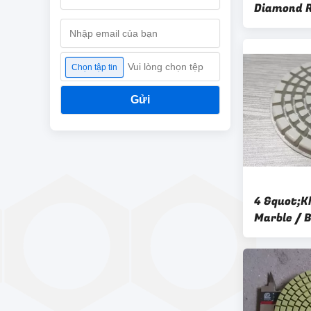
Diamond R
Dry Type
Vui lòng chọn tệp
Chọn tập tin
Gửi
4 &quot;K
Marble / B