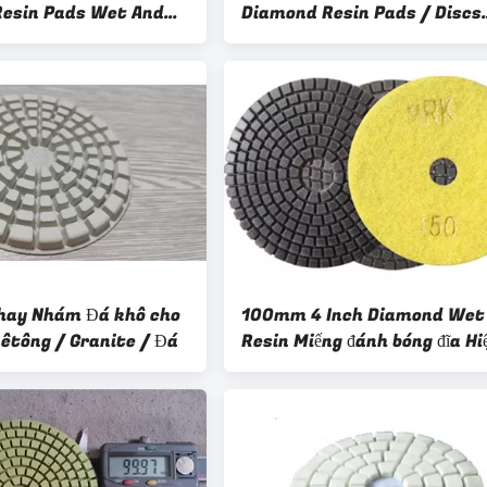
esin Pads Wet And
Diamond Resin Pads / Discs
Promotion
hay Nhám Đá khô cho
100mm 4 Inch Diamond Wet
êtông / Granite / Đá
Resin Miếng đánh bóng đĩa Hi
quả cao