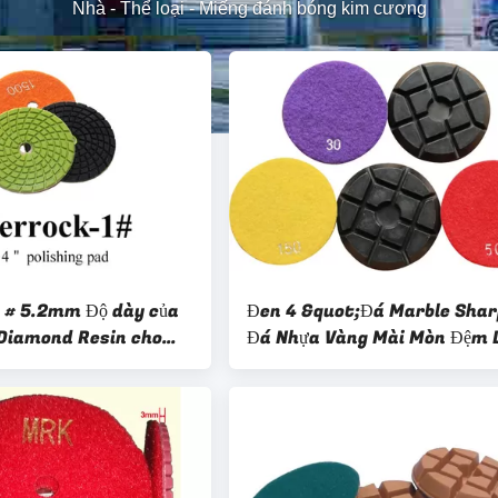
Nhà
-
Thể loại
-
Miếng đánh bóng kim cương
 # 5.2mm Độ dày của
Đen 4 &quot;Đá Marble Shar
Diamond Resin cho
Đá Nhựa Vàng Mài Mòn Đệm
bóng bê tông
Sàn Tầng