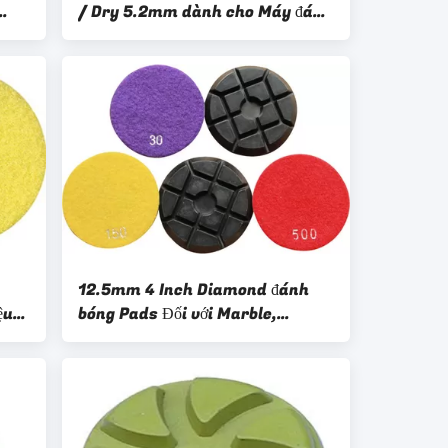
/ Dry 5.2mm dành cho Máy đánh
bóng bê tông / Terrazzo
12.5mm 4 Inch Diamond đánh
ệu
bóng Pads Đối với Marble,
Granite, Terrazzo