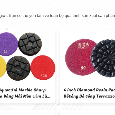
iới. Bạn có thể yên tâm về toàn bộ quá trình sản xuất sản phẩm
Floor Polishing Pads
Miếng đánh bóng kim cương
rete / Stone With High
/ Dry 5.2mm dành cho Máy
bóng bê tông / Terrazzo