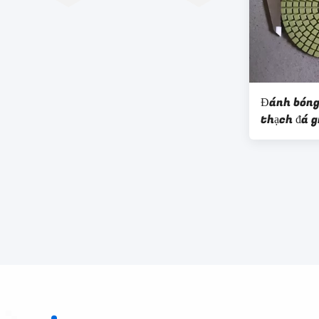
Đánh bóng
thạch đá g
nét