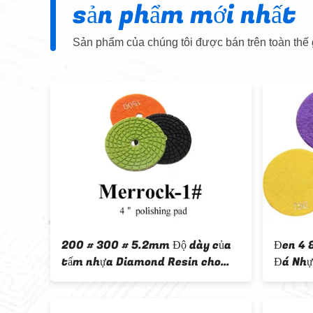
sản phẩm mới nhất
Sản phẩm của chúng tôi được bán trên toàn thế g
p
4 inch Diamond Resin Pads
Diamond 
Làm
Bêtông Bê tông Terrazzo Hard
For Conc
Polishing Pad
Quality