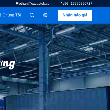
ethan@excavtek.com
86--13650380727
ề Chúng Tôi
Nhận báo giá
描述
描述
ơng