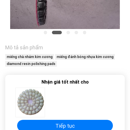
TÔI
TIN
TỨC
SƠ
Mô tả sản phẩm
ĐỒ
miếng chà nhám kim cương
miếng đánh bóng nhựa kim cương
diamond resin polishing pads
TRANG
WEB
Nhận giá tốt nhất cho
PRIVACY
POLICY
Tiếp tục