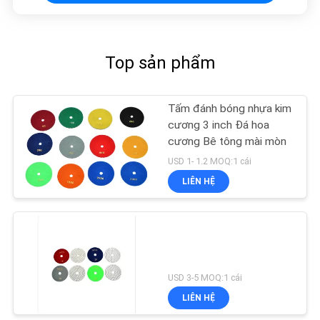
Top sản phẩm
Tấm đánh bóng nhựa kim
cương 3 inch Đá hoa
cương Bê tông mài mòn
USD 1- 1.2 MOQ:1 cái
LIÊN HỆ
USD 3-5 MOQ:1 cái
LIÊN HỆ