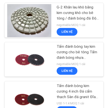
G-2 Khăn lau khô bằng
kim cương khô cho bê
tông / đánh bóng đá Độ
bóng cao
negotiable MOQ:1 cái
LIÊN HỆ
Tấm đánh bóng tay kim
cương cho bê tông Tấm
đánh bóng nhựa
Terrazzo 4 "
negotiable MOQ:1 cái
LIÊN HỆ
Tấm đánh bóng kim
cương 4 inch Đá cẩm
thạch Sàn đá granit Đĩa
mài kim cương
USD 1-1.4 MOQ:1 cái