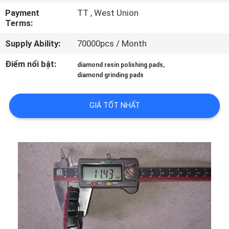
THAM
Payment
TT , West Union
Terms:
QUAN
NHÀ
Supply Ability:
70000pcs / Month
MÁY
Điểm nổi bật:
,
diamond resin polishing pads
diamond grinding pads
KIỂM
GIÁ TỐT NHẤT
SOÁT
CHẤT
LƯỢNG
LIÊN
HỆ
CHÚNG