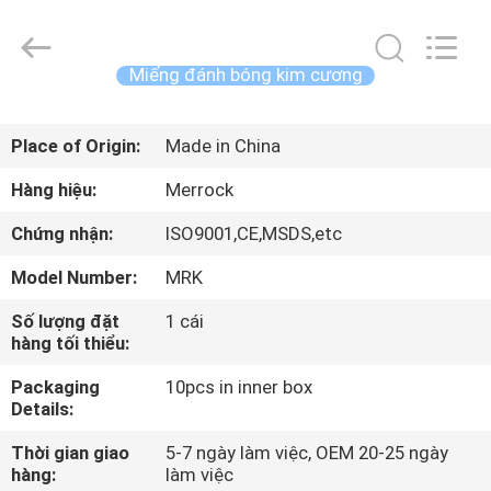
-
2026
Dongguan
Merrock
Industry
Miếng đánh bóng kim cương
Co.,Ltd.
All
TRANG
Rights
Reserved.
Place of Origin:
Made in China
CHỦ
Hàng hiệu:
Merrock
CÁC
Chứng nhận:
ISO9001,CE,MSDS,etc
SẢN
Model Number:
MRK
PHẨM
Số lượng đặt
1 cái
hàng tối thiểu:
VỀ
Packaging
10pcs in inner box
CHÚNG
Details:
TÔI
Thời gian giao
5-7 ngày làm việc, OEM 20-25 ngày
hàng:
làm việc