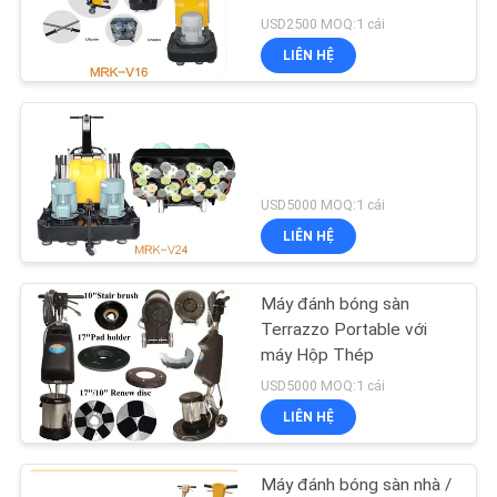
TÔI
USD2500 MOQ:1 cái
LIÊN HỆ
TIN
TỨC
SƠ
USD5000 MOQ:1 cái
ĐỒ
LIÊN HỆ
TRANG
WEB
Máy đánh bóng sàn
Terrazzo Portable với
máy Hộp Thép
PRIVACY
USD5000 MOQ:1 cái
POLICY
LIÊN HỆ
Máy đánh bóng sàn nhà /