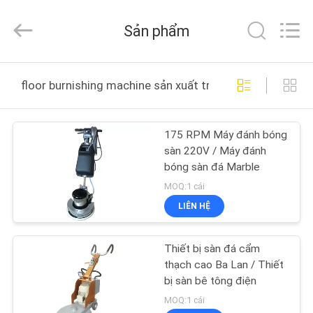
-
2026
Dongguan
Sản phẩm
Merrock
Industry
Co.,Ltd.
All
TRANG
Rights
Reserved.
floor burnishing machine sản xuất trực tuyến
CHỦ
175 RPM Máy đánh bóng
CÁC
sàn 220V / Máy đánh
SẢN
bóng sàn đá Marble
PHẨM
MOQ:1 cái
LIÊN HỆ
VỀ
Thiết bị sàn đá cẩm
CHÚNG
thạch cao Ba Lan / Thiết
TÔI
bị sàn bê tông điện
MOQ:1 cái