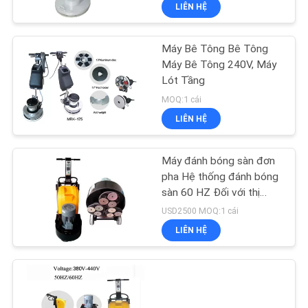
LIÊN HỆ
THAM
QUAN
Máy Bê Tông Bê Tông
NHÀ
Máy Bê Tông 240V, Máy
MÁY
Lót Tầng
MOQ:1 cái
LIÊN HỆ
KIỂM
SOÁT
Máy đánh bóng sàn đơn
CHẤT
pha Hệ thống đánh bóng
sàn 60 HZ Đối với thị
LƯỢNG
trường Mỹ
USD2500 MOQ:1 cái
LIÊN HỆ
LIÊN
HỆ
CHÚNG