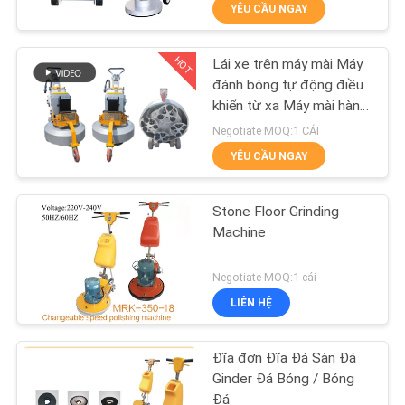
YÊU CẦU NGAY
THAM
QUAN
HOT
Lái xe trên máy mài Máy
NHÀ
88
đánh bóng tự động điều
MÁY
khiển từ xa Máy mài hành
Máy mài sàn
tinh
Negotiate MOQ:1 CÁI
Terrazzo
YÊU CẦU NGAY
KIỂM
SOÁT
Stone Floor Grinding
CHẤT
Machine
LƯỢNG
84
Negotiate MOQ:1 cái
Máy đánh bóng sàn
LIÊN HỆ
LIÊN
Marble
HỆ
Đĩa đơn Đĩa Đá Sàn Đá
CHÚNG
Ginder Đá Bóng / Bóng
Đá