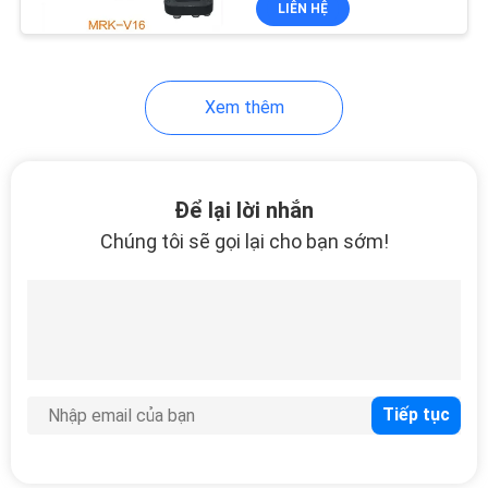
LIÊN HỆ
40
Diamond Resin
Pads
Xem thêm
Để lại lời nhắn
Chúng tôi sẽ gọi lại cho bạn sớm!
26
Máy làm sạch sàn
39