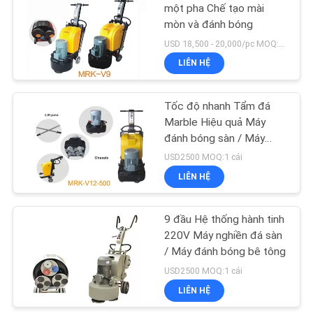
một pha Chế tạo mài
mòn và đánh bóng
26
USD 18,500 - 20,000/pc MOQ:1 cái
Máy đánh bóng sàn
LIÊN HỆ
bằng tay
Tốc độ nhanh Tẩm đá
Marble Hiệu quả Máy
đánh bóng sàn / Máy
đánh bóng sàn Terrazzo
USD2500 MOQ:1 cái
LIÊN HỆ
23
9 đầu Hệ thống hành tinh
Chất xử lý bê tông
220V Máy nghiền đá sàn
/ Máy đánh bóng bê tông
USD2500 MOQ:1 cái
LIÊN HỆ