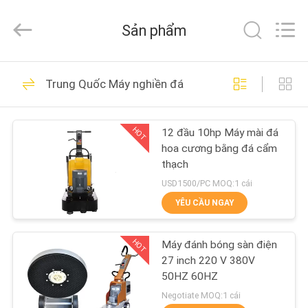
-
2026
Dongguan
Sản phẩm
Merrock
Industry
Co.,Ltd.
All
TRANG
Rights
260
Reserved.
Trung Quốc Máy nghiền đá
CHỦ
Máy đánh bóng sàn
đá
HOT
12 đầu 10hp Máy mài đá
CÁC
hoa cương bằng đá cẩm
SẢN
thạch
PHẨM
USD1500/PC MOQ:1 cái
YÊU CẦU NGAY
271
VỀ
Máy mài sàn bê
HOT
Máy đánh bóng sàn điện
CHÚNG
27 inch 220 V 380V
tông
TÔI
50HZ 60HZ
Negotiate MOQ:1 cái