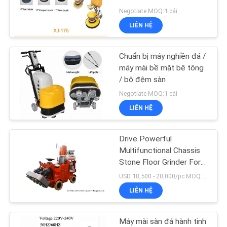
TÔI
Negotiate MOQ:1 cái
LIÊN HỆ
TIN
46
TỨC
Máy đánh bóng sàn
Chuẩn bị máy nghiền đá /
máy mài bề mặt bê tông
Granite
/ bộ đệm sàn
SƠ
Negotiate MOQ:1 cái
ĐỒ
LIÊN HỆ
TRANG
WEB
Drive Powerful
38
Multifunctional Chassis
Stone Floor Grinder For
PRIVACY
Máy nghiền đá
Marble
USD 18,500 - 20,000/pc MOQ:1 cái
POLICY
LIÊN HỆ
Máy mài sàn đá hành tinh