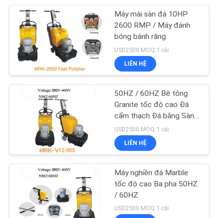
Máy mài sàn đá 10HP
52
2600 RMP / Máy đánh
bóng bánh răng
Đĩa mài kim cương
USD2500 MOQ:1 cái
LIÊN HỆ
50HZ / 60HZ Bê tông
Granite tốc độ cao Đá
cẩm thạch Đá bằng Sàn
89
bằng Ba Pha
USD2500 MOQ:1 cái
Miếng đánh bóng
LIÊN HỆ
kim cương
Máy nghiền đá Marble
tốc độ cao Ba pha 50HZ
/ 60HZ
USD2500 MOQ:1 cái